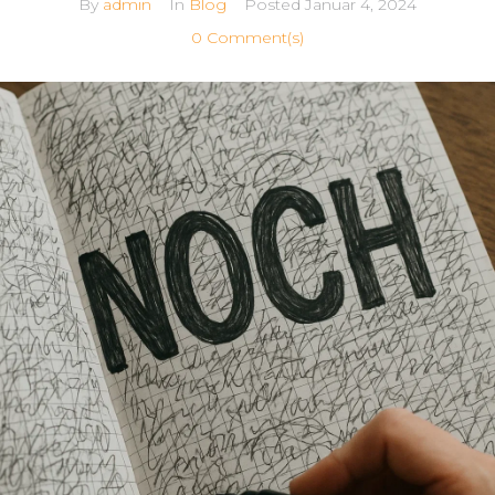
By
admin
In
Blog
Posted
Januar 4, 2024
0 Comment(s)